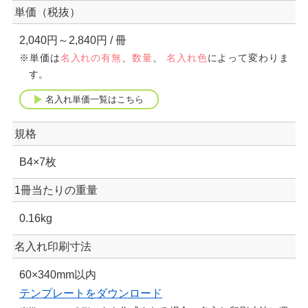
単価（税抜）
2,040円～2,840円
/ 冊
※単価は
名入れの有無
、
数量
、
名入れ色
によって変わりま
す。
名入れ単価一覧はこちら
規格
B4×7枚
1冊当たりの重量
0.16kg
名入れ印刷寸法
60×340mm以内
テンプレートをダウンロード